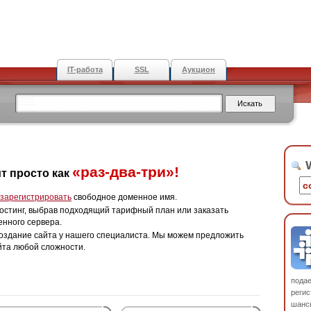
IT-работа
SSL
Аукцион
W
«раз-два-три»!
т просто как
зарегистрировать
свободное доменное имя.
остинг, выбрав подходящий тарифный план или заказать
енного сервера.
оздание сайта у нашего специалиста. Мы можем предложить
йта любой сложности.
пода
регис
шанс