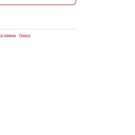
ся домены
·
Прокси