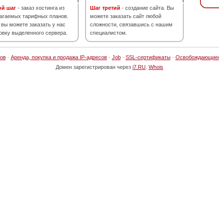
ой шаг
- заказ хостинга из
Шаг третий
- создание сайта. Вы
агаемых тарифных планов.
можете заказать сайт любой
 вы можете заказать у нас
сложности, связавшись с нашим
овку выделенного сервера.
специалистом.
ов
·
Аренда, покупка и продажа IP-адресов
·
Job
·
SSL-сертификаты
·
Освобождающие
Домен зарегистрирован через
i7.RU
.
Whois