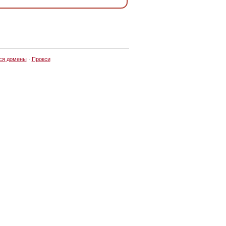
ся домены
·
Прокси