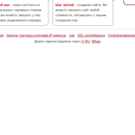
ой шаг
- заказ хостинга из
Шаг третий
- создание сайта. Вы
агаемых тарифных планов.
можете заказать сайт любой
 вы можете заказать у нас
сложности, связавшись с нашим
овку выделенного сервера.
специалистом.
ов
·
Аренда, покупка и продажа IP-адресов
·
Job
·
SSL-сертификаты
·
Освобождающие
Домен зарегистрирован через
i7.RU
.
Whois