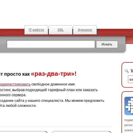
IT-работа
SSL
Аукцион
W
«раз-два-три»!
т просто как
зарегистрировать
свободное доменное имя.
остинг, выбрав подходящий тарифный план или заказать
енного сервера.
оздание сайта у нашего специалиста. Мы можем предложить
йта любой сложности.
пода
регис
шанс