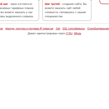
ой шаг
- заказ хостинга из
Шаг третий
- создание сайта. Вы
агаемых тарифных планов.
можете заказать сайт любой
 вы можете заказать у нас
сложности, связавшись с нашим
овку выделенного сервера.
специалистом.
ов
·
Аренда, покупка и продажа IP-адресов
·
Job
·
SSL-сертификаты
·
Освобождающие
Домен зарегистрирован через
i7.RU
.
Whois