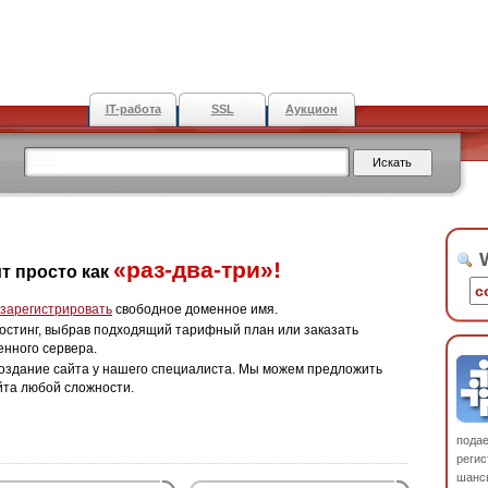
IT-работа
SSL
Аукцион
W
«раз-два-три»!
т просто как
зарегистрировать
свободное доменное имя.
остинг, выбрав подходящий тарифный план или заказать
енного сервера.
оздание сайта у нашего специалиста. Мы можем предложить
йта любой сложности.
пода
регис
шанс