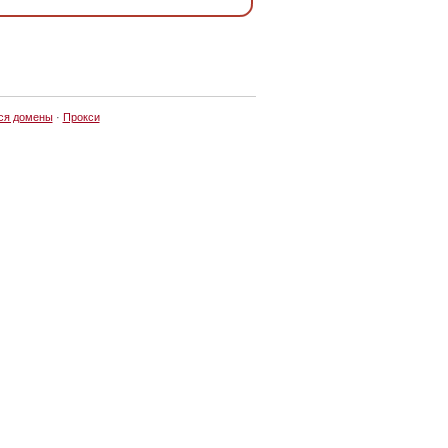
ся домены
·
Прокси