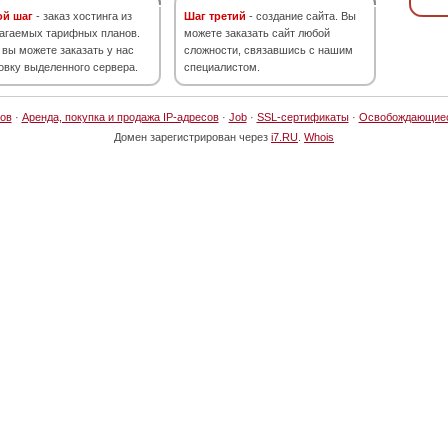
ой шаг
- заказ хостинга из
Шаг третий
- создание сайта. Вы
агаемых тарифных планов.
можете заказать сайт любой
 вы можете заказать у нас
сложности, связавшись с нашим
овку выделенного сервера.
специалистом.
ов
·
Аренда, покупка и продажа IP-адресов
·
Job
·
SSL-сертификаты
·
Освобождающие
Домен зарегистрирован через
i7.RU
.
Whois