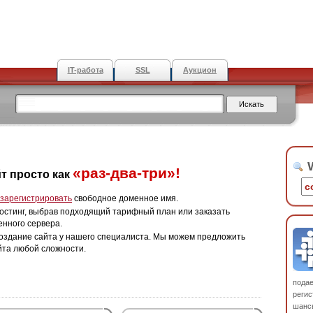
IT-работа
SSL
Аукцион
W
«раз-два-три»!
т просто как
зарегистрировать
свободное доменное имя.
остинг, выбрав подходящий тарифный план или заказать
енного сервера.
оздание сайта у нашего специалиста. Мы можем предложить
йта любой сложности.
пода
регис
шанс