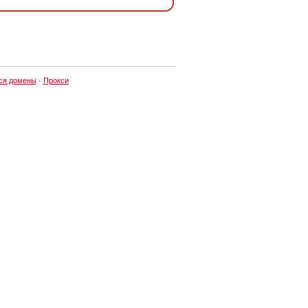
ся домены
·
Прокси